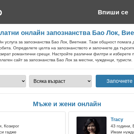
Впиши се
латни онлайн запознанства Бао Лок, Ви
 услуга за запознанства Бао Лок, Виетнам. Тази общност помага 
обита. Определете целта на запознанството и започнете да търси
изират романтични срещи. Настройте различни филтри и изберете 
латен сайт за запознанства Бао Лок за местни, чужденци, туристи.
Мъже и жени онлайн
Tracy
и, Козирог
43 години,
си гадже
Имам нужда