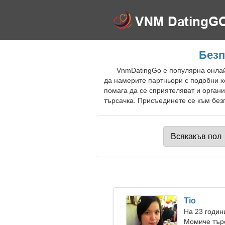
Безп
VnmDatingGo е популярна онлайн
да намерите партньори с подобни х
помага да се сприятеляват и орган
търсачка. Присъединете се към безп
Tio
На 23 годин
Момиче тър