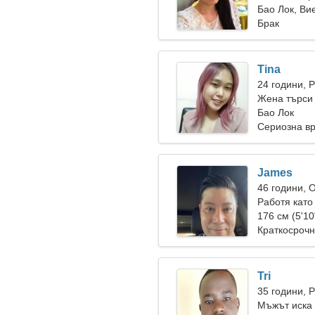
Бао Лок, Ви
Брак
Tina
24 години, 
Жена търси
Бао Лок
Сериозна в
James
46 години, 
Работя като
176 см (5'10
Краткосрочн
Tri
35 години, 
Мъжът иска