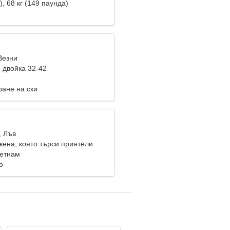
), 68 кг (149 паунда)
Везни
 двойка 32-42
ране на ски
, Лъв
жена, която търси приятели
иетнам
о