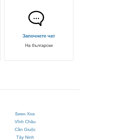
Започнете чат
На български
Биен Хоа
Vĩnh Châu
Cần Giuộc
Tây Ninh