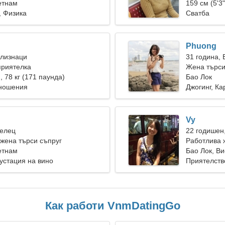
етнам
159 см (5'3"
, Физика
Сватба
Phuong
Близнаци
31 година, 
приятелка
Жена търси
), 78 кг (171 паунда)
Бао Лок
тношения
Джогинг, Ка
Vy
Телец
22 годишен
жена търси съпруг
Работлива 
етнам
Бао Лок, В
густация на вино
Приятелств
Как работи VnmDatingGo