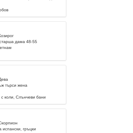
заедно
юбов
Козирог
старша дама 48-55
иетнам
Дева
ж търси жена
 с коли, Слънчеви бани
 Скорпион
 испански, гръцки