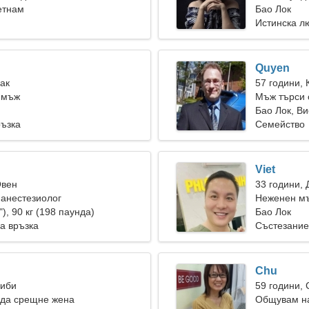
етнам
танцуваме 
Бао Лок
Истинска л
Quyen
Рак
57 години, 
 мъж
Мъж търси 
Бао Лок, В
ръзка
Семейство
Viet
Овен
33 години, 
 анестезиолог
Неженен мъ
"), 90 кг (198 паунда)
Бао Лок
а връзка
Състезание
Chu
Риби
59 години,
 да срещне жена
Общувам на