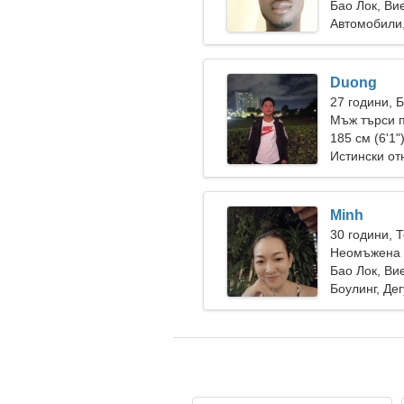
Бао Лок, Ви
Автомобили
Duong
27 години, 
Мъж търси 
185 см (6'1"
Истински о
Minh
30 години, 
Неомъжена 
Бао Лок, Ви
Боулинг, Де