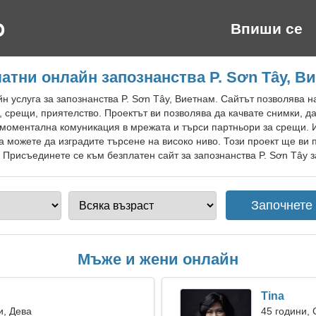
Впиши се
атни онлайн запознанства P. Sơn Tây, В
 услуга за запознанства P. Sơn Tây, Виетнам. Сайтът позволява н
, срещи, приятелство. Проектът ви позволява да качвате снимки, д
 моментална комуникация в мрежата и търси партньори за срещи. 
а можете да изградите търсене на високо ниво. Този проект ще ви
 Присъединете се към безплатен сайт за запознанства P. Sơn Tây з
Мъже и жени онлайн
Tina
и, Дева
45 години,