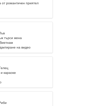
 от романтичен приятел
Лъв
ж търси жена
 Виетнам
едактиране на видео
Телец
 и караоке
о
Риби