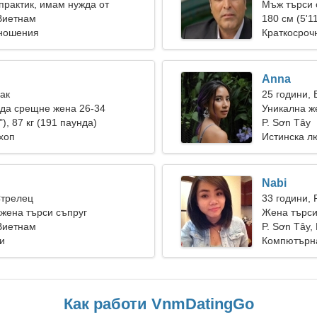
практик, имам нужда от
Мъж търси 
на
 Виетнам
180 см (5'11
тношения
Краткосроч
Anna
Рак
25 години,
да срещне жена 26-34
Уникална ж
"), 87 кг (191 паунда)
връзка
P. Sơn Tây
хоп
Истинска л
Nabi
Стрелец
33 години, 
жена търси съпруг
Жена търси
 Виетнам
P. Sơn Tây,
и
Компютърна
Как работи VnmDatingGo