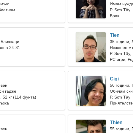
 мъж
Имам нужда
 Виетнам
P. Sơn Tây
Брак
Tien
 Близнаци
35 години, 
жена 24-31
Неженен мъ
P. Sơn Tây,
PC игри, Р
Gigi
Овен
56 години, 
си гадже
Обичам ски
), 52 кг (114 фунта)
P. Sơn Tây
ръзка
Приятелств
Thien
Овен
55 години, 