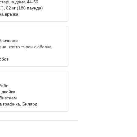
старша дама 44-50
"), 82 кг (180 паунда)
на връзка
 Близнаци
ена, която търси любовна
юбов
Риби
 двойка
 Виетнам
 графика, Билярд