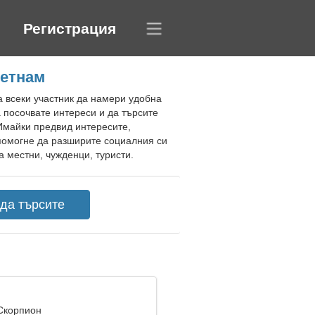
Регистрация
иетнам
а всеки участник да намери удобна
а посочвате интереси и да търсите
Имайки предвид интересите,
 помогне да разширите социалния си
а местни, чужденци, туристи.
 Скорпион