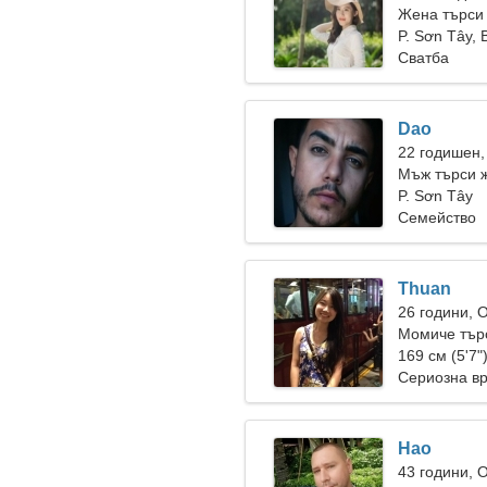
Жена търси
P. Sơn Tây,
Сватба
Dao
22 годишен,
Мъж търси 
P. Sơn Tây
Семейство
Thuan
26 години, 
Момиче тър
169 см (5'7"
Сериозна в
Hao
43 години, 