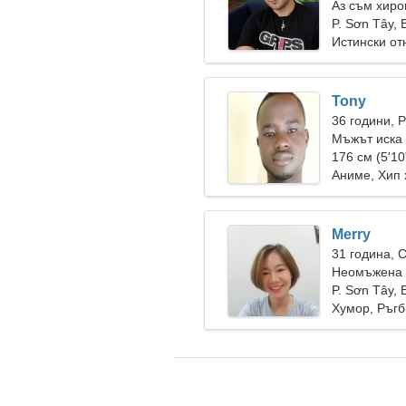
Аз съм хиро
забавна же
P. Sơn Tây,
Истински о
Tony
36 години, 
Мъжът иска 
176 см (5'10
Аниме, Хип 
Merry
31 година, 
Неомъжена 
P. Sơn Tây,
Хумор, Ръгб