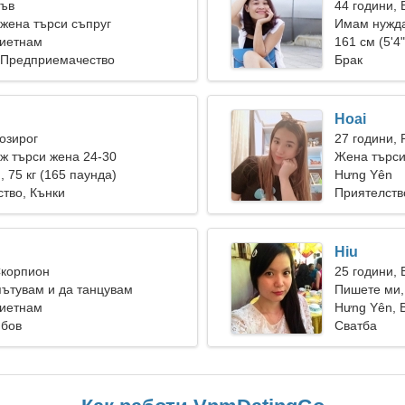
Лъв
44 години, 
жена търси съпруг
Имам нужда
Виетнам
готвя заедн
161 см (5'4"
, Предприемачество
Брак
Hoai
Козирог
27 години, 
ж търси жена 24-30
Жена търс
), 75 кг (165 паунда)
Hưng Yên
тво, Кънки
Приятелств
Hiu
Скорпион
25 години,
ътувам и да танцувам
Пишете ми,
Виетнам
Hưng Yên, 
юбов
Сватба