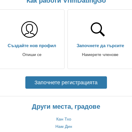
Как работи VnmDatingGo
Създайте нов профил
Започнете да търсите
Опиши се
Намерете членове
Започнете регистрацията
Други места, градове
Кан Тхо
Нам Дин