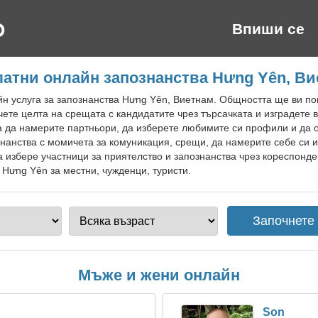
Впиши се
атни онлайн запознанства Hưng Yên, В
н услуга за запознанства Hưng Yên, Виетнам. Общността ще ви п
ете целта на срещата с кандидатите чрез търсачката и изградете
а да намерите партньори, да изберете любимите си профили и да 
нанства с момичета за комуникация, срещи, да намерите себе си 
 избере участници за приятелство и запознанства чрез кореспонд
 Hưng Yên за местни, чужденци, туристи.
Мъже и жени онлайн
Son