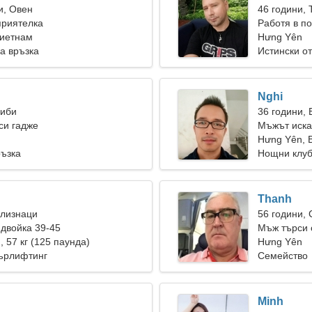
и, Овен
46 години, 
приятелка
Работя в п
Виетнам
от готина ж
Hưng Yên
а връзка
Истински о
Nghi
Риби
36 години,
си гадже
Мъжът иска
Hưng Yên, 
ръзка
Нощни клуб
Thanh
Близнаци
56 години,
двойка 39-45
Мъж търси 
), 57 кг (125 паунда)
Hưng Yên
ърлифтинг
Семейство
Minh