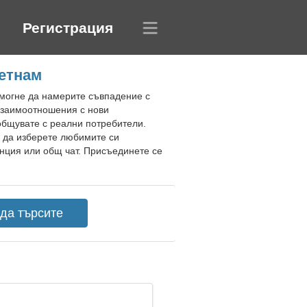
Регистрация
иетнам
омогне да намерите съвпадение с
 взаимоотношения с нови
общувате с реални потребители.
и да изберете любимите си
енция или общ чат. Присъединете се