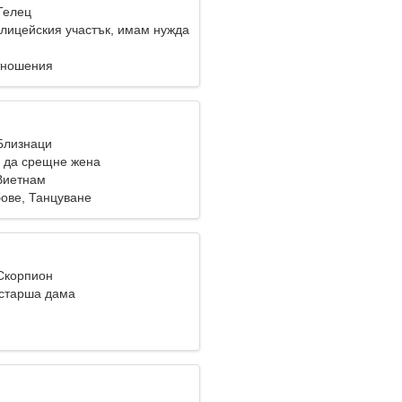
Телец
олицейския участък, имам нужда
ена
тношения
 Близнаци
 да срещне жена
Виетнам
ове, Танцуване
 Скорпион
старша дама