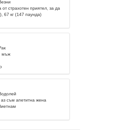
Везни
 от страхотен приятел, за да
о
), 67 кг (147 паунда)
Рак
и мъж
о
 Водолей
 аз съм апетитна жена
Виетнам