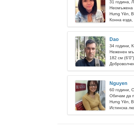
31 година, 
Неомъжена 
Hưng Yên, 
Конна езда
Dao
34 години, 
Неженен мъ
182 см (6'0"
Доброволчес
Nguyen
60 години, 
Обичам да п
Hưng Yên, 
Истинска л