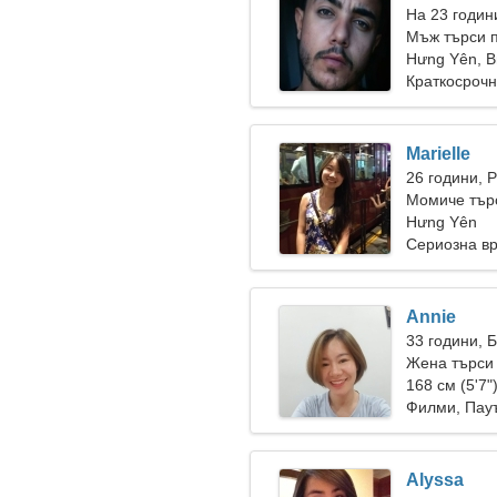
На 23 годин
Мъж търси 
Hưng Yên, 
Краткосрочн
Marielle
26 години, 
Момиче тър
Hưng Yên
Сериозна в
Annie
33 години, 
Жена търси 
168 см (5'7"
Филми, Пау
Alyssa