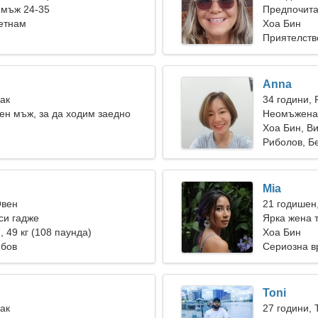
 мъж 24-35
Предпочита
етнам
Хоа Бин
Приятелств
Anna
Рак
34 години, 
ен мъж, за да ходим заедно
Неомъжена 
Хоа Бин, В
Риболов, Б
Mia
Овен
21 годишен
си гадже
Ярка жена 
), 49 кг (108 паунда)
Хоа Бин
юбов
Сериозна в
Toni
Рак
27 години, 