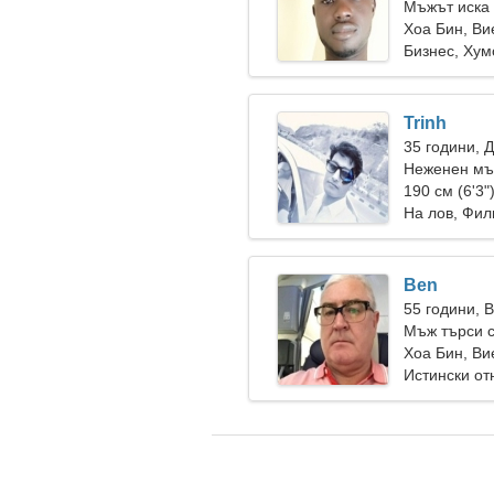
Мъжът иска 
Хоа Бин, Ви
Бизнес, Хум
Trinh
35 години, 
Неженен мъ
190 см (6'3"
На лов, Фи
Ben
55 години, 
Мъж търси 
Хоа Бин, Ви
Истински о