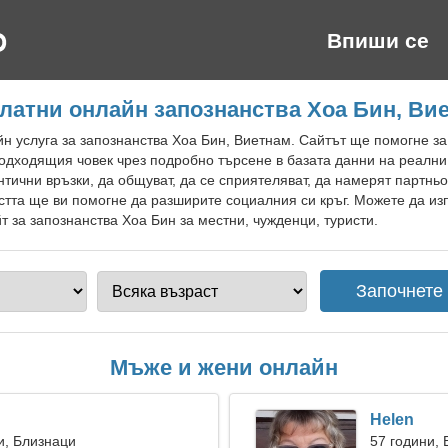
Впиши се
латни онлайн запознанства Хоа Бин, Ви
 услуга за запознанства Хоа Бин, Виетнам. Сайтът ще помогне за
одходящия човек чрез подробно търсене в базата данни на реални
ични връзки, да общуват, да се сприятеляват, да намерят партньо
стта ще ви помогне да разширите социалния си кръг. Можете да из
 за запознанства Хоа Бин за местни, чужденци, туристи.
Мъже и жени онлайн
Helen
и, Близнаци
57 години,