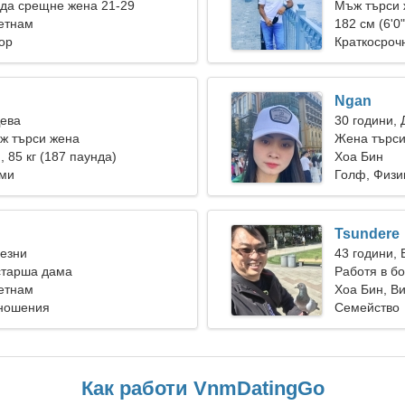
да срещне жена 21-29
Мъж търси 
етнам
182 см (6'0"
ор
Краткосроч
Ngan
Дева
30 години, 
ж търси жена
Жена търси
), 85 кг (187 паунда)
Хоа Бин
лми
Голф, Физи
Tsundere
Везни
43 години,
старша дама
Работя в б
етнам
Хоа Бин, В
тношения
Семейство
Как работи VnmDatingGo