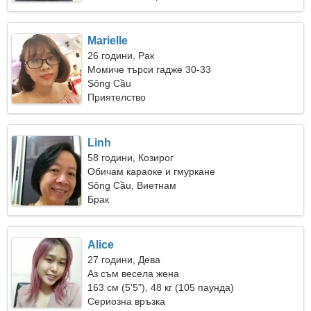
Marielle
26 години, Рак
Момиче търси гадже 30-33
Sông Cầu
Приятелство
Linh
58 години, Козирог
Обичам караоке и гмуркане
Sông Cầu, Виетнам
Брак
Alice
27 години, Дева
Аз съм весела жена
163 см (5'5"), 48 кг (105 паунда)
Сериозна връзка