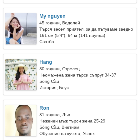
My nguyen
45 години, Водолей
Търся весел приятел, за да пътуваме заедно
161 см (5'4"), 64 кг (141 паунда)
Сватба
Hang
30 години, Стрелец
Неомъжена жена търси съпруг 34-37
Sông Cầu
История, Блус
Ron
31 година, Лъв
Неженен мъж търси жена 25-29
Sông Cầu, Виетнам
Обучение на кучета, Успех