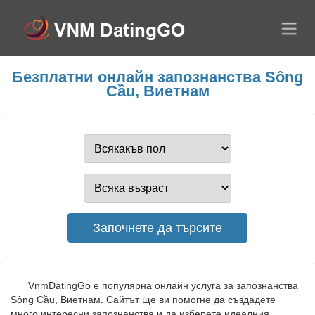
Безплатни онлайн запознанства Sông
Cầu, Виетнам
VnmDatingGo е популярна онлайн услуга за запознанства
Sông Cầu, Виетнам. Сайтът ще ви помогне да създадете
много интересни запознанства и да изберете идеалния