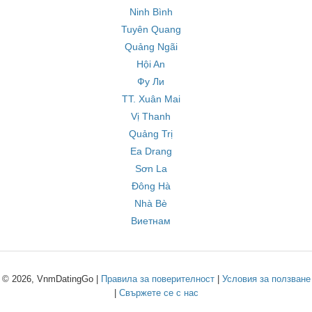
Ninh Bình
Tuyên Quang
Quảng Ngãi
Hội An
Фу Ли
TT. Xuân Mai
Vị Thanh
Quảng Trị
Ea Drang
Sơn La
Đông Hà
Nhà Bè
Виетнам
© 2026, VnmDatingGo |
Правила за поверителност
|
Условия за ползване
|
Свържете се с нас