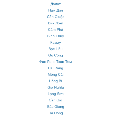
Далат
Нам Дин
Cần Giuộc
Вин Лонг
Cẩm Phả
Bình Thủy
Камау
Bạc Liêu
Gò Công
Фан Ранг-Тхап Тям
Cái Răng
Móng Cái
Uông Bí
Gia Nghĩa
Lạng Sơn
Cần Giờ
Bắc Giang
Hà Đông