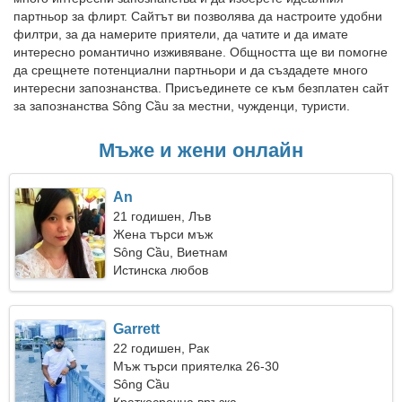
партньор за флирт. Сайтът ви позволява да настроите удобни
филтри, за да намерите приятели, да чатите и да имате
интересно романтично изживяване. Общността ще ви помогне
да срещнете потенциални партньори и да създадете много
интересни запознанства. Присъединете се към безплатен сайт
за запознанства Sông Cầu за местни, чужденци, туристи.
Мъже и жени онлайн
An
21 годишен, Лъв
Жена търси мъж
Sông Cầu, Виетнам
Истинска любов
Garrett
22 годишен, Рак
Мъж търси приятелка 26-30
Sông Cầu