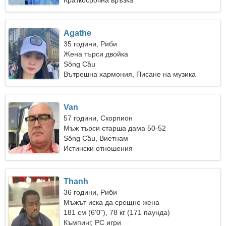
Краткосрочна връзка
Agathe
35 години, Риби
Жена търси двойка
Sông Cầu
Вътрешна хармония, Писане на музика
Van
57 години, Скорпион
Мъж търси старша дама 50-52
Sông Cầu, Виетнам
Истински отношения
Thanh
36 години, Риби
Мъжът иска да срещне жена
181 см (6'0"), 78 кг (171 паунда)
Къмпинг, PC игри