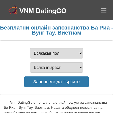
Безплатни онлайн запознанства Ба Риа -
Вунг Тау, Виетнам
VnmDatingGo е популярна онлайн услуга за запознанства
Ба Риа - Вунг Тау, Виетнам. Нашата общност позволява на
потребителя да намери любов и да изгради силни връзки.