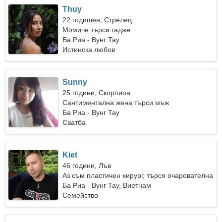
Thuy
22 годишен, Стрелец
Момиче търси гадже
Ба Риа - Вунг Тау
Истинска любов
Sunny
25 години, Скорпион
Сантиментална жена търси мъж
Ба Риа - Вунг Тау
Сватба
Kiet
46 години, Лъв
Аз съм пластичен хирург, търся очарователна
жена
Ба Риа - Вунг Тау, Виетнам
Семейство