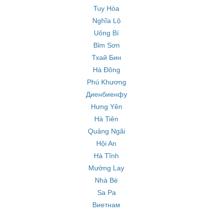
Tuy Hòa
Nghĩa Lộ
Uông Bí
Bỉm Sơn
Тхай Бин
Hà Đông
Phú Khương
Диенбиенфу
Hưng Yên
Hà Tiên
Quảng Ngãi
Hội An
Hà Tĩnh
Mường Lay
Nhà Bè
Sa Pa
Виетнам