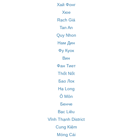
Хай Фонг
Хюе
Rạch Giá
Tan An
Quy Nhon
Нам Дин
Фу Куок
Вин
Фан Тиет
Thốt Nốt
Бао Лок
Hạ Long
Ô Môn
Бенче
Bạc Liêu
Vĩnh Thạnh District
Cung Kiệm
Móng Cái