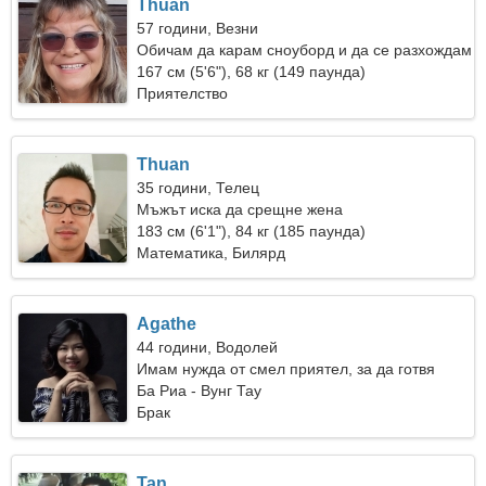
Thuan
57 години, Везни
Обичам да карам сноуборд и да се разхождам
на чист въздух
167 см (5'6"), 68 кг (149 паунда)
Приятелство
Thuan
35 години, Телец
Мъжът иска да срещне жена
183 см (6'1"), 84 кг (185 паунда)
Математика, Билярд
Agathe
44 години, Водолей
Имам нужда от смел приятел, за да готвя
заедно
Ба Риа - Вунг Тау
Брак
Tan