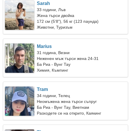
Sarah
33 години, Лъв
Жена търси двойка
172 см (5'8"), 56 кг (123 паунда)
Животни, Туризъм
Marius
31 година, Везни
Неженен мъж търси жена 24-31
Ба Риа - Вунг Тау
Химия, Къмпинг
Tram
34 години, Телец
Неомъжена жена търси съпруг
Ба Риа - Вунг Тау, Виетнам
Разходете се на открито, Каякинг