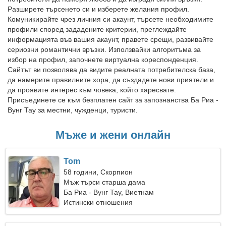
Разширете търсенето си и изберете желания профил.
Комуникирайте чрез личния си акаунт, търсете необходимите
профили според зададените критерии, преглеждайте
информацията във вашия акаунт, правете срещи, развивайте
сериозни романтични връзки. Използвайки алгоритъма за
избор на профил, започнете виртуална кореспонденция.
Сайтът ви позволява да видите реалната потребителска база,
да намерите правилните хора, да създадете нови приятели и
да проявите интерес към човека, който харесвате.
Присъединете се към безплатен сайт за запознанства Ба Риа -
Вунг Тау за местни, чужденци, туристи.
Мъже и жени онлайн
Tom
58 години, Скорпион
Мъж търси старша дама
Ба Риа - Вунг Тау, Виетнам
Истински отношения