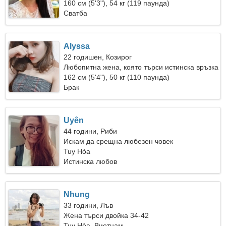
160 см (5'3"), 54 кг (119 паунда)
Сватба
Alyssa
22 годишен, Козирог
Любопитна жена, която търси истинска връзка
162 см (5'4"), 50 кг (110 паунда)
Брак
Uyên
44 години, Риби
Искам да срещна любезен човек
Tuy Hòa
Истинска любов
Nhung
33 години, Лъв
Жена търси двойка 34-42
Tuy Hòa, Виетнам