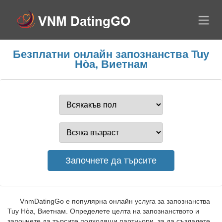
Безплатни онлайн запознанства Tuy
Hòa, Виетнам
VnmDatingGo е популярна онлайн услуга за запознанства
Tuy Hòa, Виетнам. Определете целта на запознанството и
започнете да търсите подходящи партньори, за да създадете