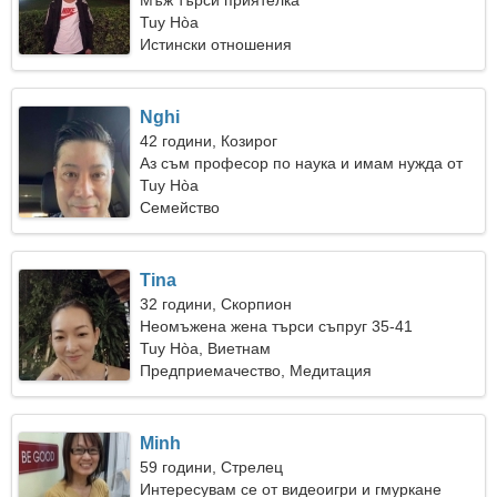
Мъж търси приятелка
Tuy Hòa
Истински отношения
Nghi
42 години, Козирог
Аз съм професор по наука и имам нужда от
необикновена жена
Tuy Hòa
Семейство
Tina
32 години, Скорпион
Неомъжена жена търси съпруг 35-41
Tuy Hòa, Виетнам
Предприемачество, Медитация
Minh
59 години, Стрелец
Интересувам се от видеоигри и гмуркане