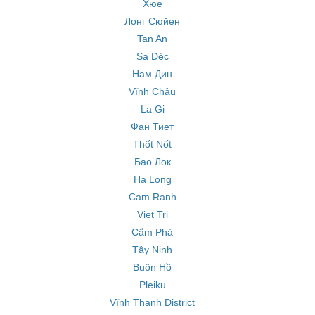
Хюе
Лонг Сюйен
Tan An
Sa Đéc
Нам Дин
Vĩnh Châu
La Gi
Фан Тиет
Thốt Nốt
Бао Лок
Hạ Long
Cam Ranh
Viet Tri
Cẩm Phả
Tây Ninh
Buôn Hồ
Pleiku
Vĩnh Thạnh District