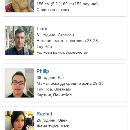
156 см (5'2"), 69 кг (152 паунда)
Сериозна връзка
Liam
31 година, Стрелец
Неженен мъж търси жена 23-28
Tuy Hòa
Ролкови кънки, Археология
Philip
36 години, Рак
Мъжът иска да срещне жена 29-33
Tuy Hòa, Виетнам
Картинг, Пейнтбол
Rachel
26 години, Овен
Жена търси мъж