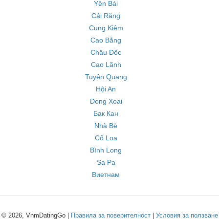
Yên Bái
Cái Răng
Cung Kiệm
Cao Bằng
Châu Đốc
Cao Lãnh
Tuyên Quang
Hội An
Dong Xoai
Бак Кан
Nhà Bè
Cổ Loa
Bình Long
Sa Pa
Виетнам
© 2026, VnmDatingGo |
Правила за поверителност
|
Условия за ползване