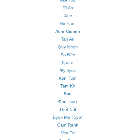
Кан Тхо
Dĩ An
Хюе
Ня Чанг
Лонг Сюйен
Tan An
Quy Nhon
Sa Đéc
Далат
Фу Куок
Kon Tum
Tam Kỳ
Вин
Фан Тиет
Thốt Nốt
Буон Ма Тхуот
Cam Ranh
Viet Tri