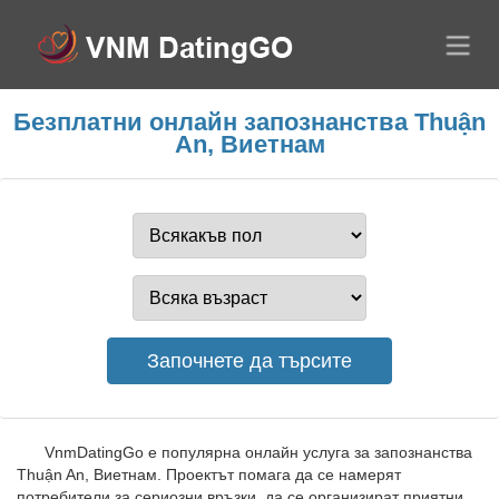
Безплатни онлайн запознанства Thuận
An, Виетнам
VnmDatingGo е популярна онлайн услуга за запознанства
Thuận An, Виетнам. Проектът помага да се намерят
потребители за сериозни връзки, да се организират приятни