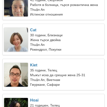
41 години, Скорпион
Работя в болница, търся романтична жена
Thuận An
Истински отношения
Cat
30 години, Близнаци
Жена търси двойка
Thuận An
Рокендрол, Покупки
Kiet
35 години, Телец
Мъжът иска да срещне жена 25-31
Thuận An, Виетнам
Гмуркане, Сафари
Hoai
21 годишен, Телец