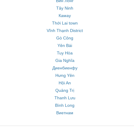
Вин Лонг
Tây Ninh
Камау
Thới Lai town
Vĩnh Thạnh District
Gò Công
Yên Bái
Tuy Hòa
Gia Nghĩa
Диенбиенфу
Hưng Yên
Hội An
Quảng Trị
Thanh Lưu
Bình Long
Виетнам