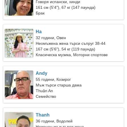
Говоря испански, хинди
161 см (5'4"), 67 кг (147 паунда)
Брак
Ha
32 години, Овен
Неомъжена жена търси съпруг 38-44
167 см (5'6"), 54 кг (119 паунда)
Класическа музика, Моторни спортове
Andy
55 години, Козирог
Мъж търси старша дама
Thuận An
Семейство
Thanh
36 години, Водолей
Неженен мъж търси жена