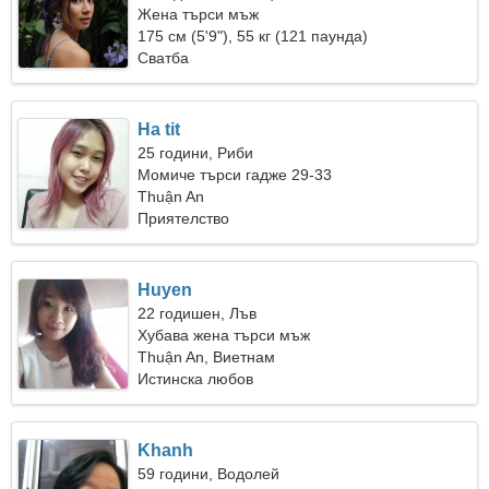
Жена търси мъж
175 см (5'9"), 55 кг (121 паунда)
Сватба
Ha tit
25 години, Риби
Момиче търси гадже 29-33
Thuận An
Приятелство
Huyen
22 годишен, Лъв
Хубава жена търси мъж
Thuận An, Виетнам
Истинска любов
Khanh
59 години, Водолей