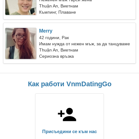
Thuận An, Виетнам
Къмпинг, Плаване
Merry
42 години, Рак
Имам нужда от нежен мъж, за да танцуваме
заедно
Thuận An, Виетнам
Сериозна връзка
Как работи VnmDatingGo
Присъедини се към нас